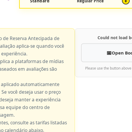
Standard
Regular Price
¥
Could not load b
ço de Reserva Antecipada de
valiação aplica-se quando você
Open Bo
 experiência.
aplica a plataformas de mídias
baseados em avaliações são
Please use the button above
é aplicado automaticamente
 Se você deseja usar o preço
 deseja manter a experiência
ssa equipe do centro de
nsagem.
tes, consulte as tarifas listadas
no calendário abaixo.