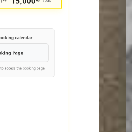
15,000~
JPY
/pax
ooking calendar
oking Page
 to access the booking page