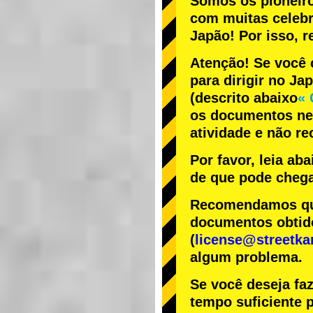
Somos os
pioneir
com
muitas celeb
Japão! Por isso,
Atenção! Se você 
para dirigir no Ja
(descrito abaixo
« 
os documentos nec
atividade e não r
Por favor, leia ab
de que pode chega
Recomendamos que 
documentos obtido
(
license@streetka
algum problema.
Se você deseja fa
tempo suficiente p