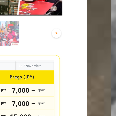
>
11 / Novembro
Preço (JPY)
7,000 ~
JPY
/pax
7,000 ~
JPY
/pax