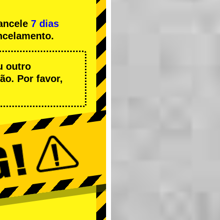
cancele
7 dias
ncelamento.
u outro
o. Por favor,