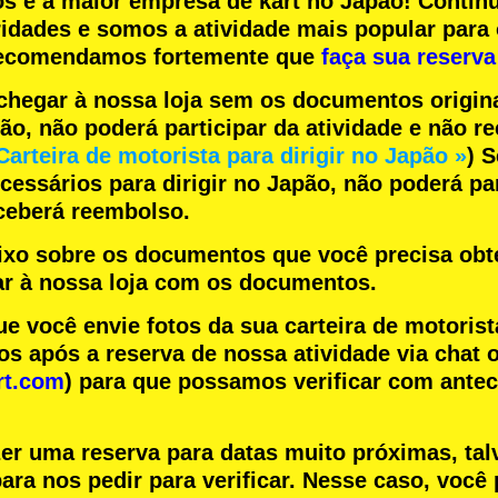
os
e a
maior empresa de kart
no Japão! Contin
ridades
e somos a
atividade mais popular
para 
 recomendamos fortemente que
faça sua reserva
chegar à nossa loja sem os documentos origin
pão, não poderá participar da atividade e não 
Carteira de motorista para dirigir no Japão »
) 
essários para dirigir no Japão, não poderá par
eceberá reembolso.
aixo sobre os documentos que você precisa obte
r à nossa loja com os documentos.
você envie fotos da sua carteira de motorist
s após a reserva de nossa atividade via chat o
rt.com
) para que possamos verificar com ante
zer uma reserva para datas muito próximas, tal
ara nos pedir para verificar. Nesse caso, você 