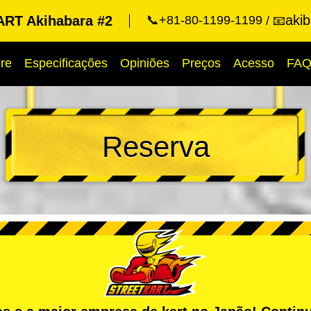
aki
RT Akihabara #2
📞+81-80-1199-1199
📧
re
Especificações
Opiniões
Preços
Acesso
FA
Reserva