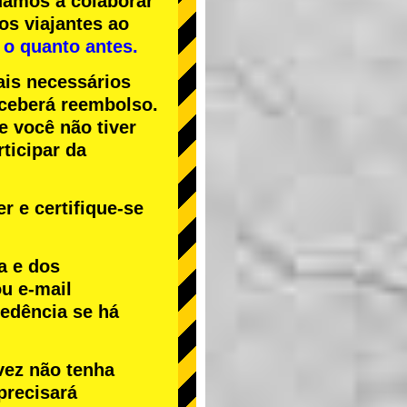
uamos a colaborar
os viajantes ao
 o quanto antes.
ais necessários
receberá reembolso.
Se você não tiver
ticipar da
r e certifique-se
a e dos
u e-mail
cedência se há
vez não tenha
precisará