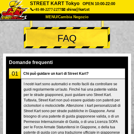
STREET KART Tokyo
OPEN 10:00-22:00
📞+81-80-2277-2277
📧
shina@kart.st
MENU/Cambia Negozio
INIZIO
FAQ
Chi Siamo
Specifiche
Prezzo
Accesso
Recensioni
FAQ
Azienda
Prenotazioni
Domande frequenti
Cambia Negozio
01
Chi può guidare un kart di Street Kart?
Tokyo Shinagawa
Tokyo Akihabara#1
I nostri kart sono automatici e molto facili da controllare se
guidi regolarmente un'auto. Finché hai una patente valida
Tokyo Akihabara#2
Tokyo Shibuya
per le strade giapponesi, puoi guidare uno Street Kart.
Tokyo Shibuya Annex
Tokyo Bay
Tuttavia, Street Kart non può essere guidato con patenti per
ciclomotori o motociclette. Attenzione: i kart personalizzati di
Tokyo Asakusa
Osaka
Street Kart sono per strade pubbliche in Giappone. Avrai
bisogno di una patente di guida giapponese valida, o di un
Okinawa
Permesso Internazionale di Guida, o di una Licenza SOFA
per le Forze Armate Statunitensi in Giappone, o della tua
patente di guida con una traduzione ufficiale in giapponese