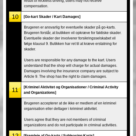
result of reckless driving, users may not receive
compensation.
10
[Go-kart Skader / Kart Damages]
Brugeren er ansvarlig for eventuelle skader på go-karts.
Brugeren forstår, at butikken vil opkræve for faktiske skader.
Eventuelle skader der involverer forsikringsselskabet vil
følge klausul 9. Butikken har ret til at kræve erstatning for
skader.
Users are responsible for any damage to the kart. Users
understand that the shop will charge for actual damages.
Damages involving the insurance company are subject to
Article 9. The shop has the right to claim damages.
[Kriminel Aktivitet og Organisationer / Criminal Activity
11
and Organizations]
Brugeren accepterer at de ikke er medlem af en kriminel
organisation eller deltager i kriminel aktivitet.
Users agree that they are not members of criminal
organizations and do not participate in criminal activities.
12
[Fremleje af Go-karts / Subleasing Karts]