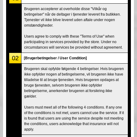
Brugeren accepterer at overholde disse "Vilkår og
betingelser" når de deltager i tjenester leveret fra butikken.
Tjenester vil ikke blive leveret uden aftale under nogen
omstændigheder.
Users agree to comply with these "Terms of Use" when
participating in services provided by the store. Under no
circumstances will services be provided without agreement.
02
[Brugerbetingelser / User Condition]
Brugeren skal opfylde følgende 4 betingelser. Hvis brugeren
ikke opfylder nogen af betingelserne, vil brugeren ikke have
tilladelse til at bruge tjenesten. Hvis brugeren opdages at
bruge tjenesten, selvom brugeren ikke opfylder
betingelserne, anerkender brugeren at forsikring ikke
gælder.
Users must meet all of the following 4 conditions. If any one
of the conditions is not met, users cannot use the service. If it
is found that users are using the service despite not meeting
the conditions, users acknowledge that insurance will not
apply.