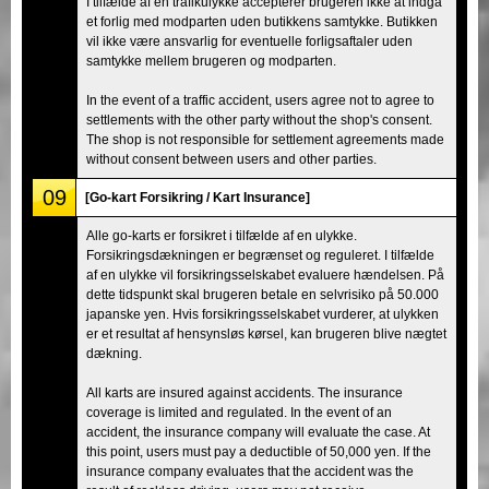
I tilfælde af en trafikulykke accepterer brugeren ikke at indgå
et forlig med modparten uden butikkens samtykke. Butikken
vil ikke være ansvarlig for eventuelle forligsaftaler uden
samtykke mellem brugeren og modparten.
In the event of a traffic accident, users agree not to agree to
settlements with the other party without the shop's consent.
The shop is not responsible for settlement agreements made
without consent between users and other parties.
09
[Go-kart Forsikring / Kart Insurance]
Alle go-karts er forsikret i tilfælde af en ulykke.
Forsikringsdækningen er begrænset og reguleret. I tilfælde
af en ulykke vil forsikringsselskabet evaluere hændelsen. På
dette tidspunkt skal brugeren betale en selvrisiko på 50.000
japanske yen. Hvis forsikringsselskabet vurderer, at ulykken
er et resultat af hensynsløs kørsel, kan brugeren blive nægtet
dækning.
All karts are insured against accidents. The insurance
coverage is limited and regulated. In the event of an
accident, the insurance company will evaluate the case. At
this point, users must pay a deductible of 50,000 yen. If the
insurance company evaluates that the accident was the