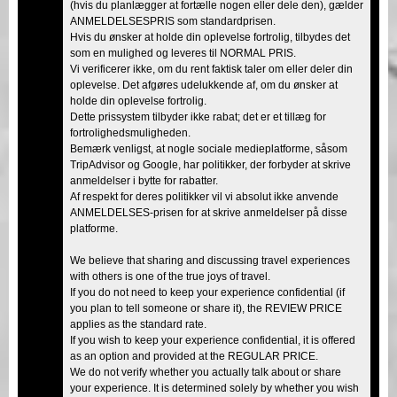
(hvis du planlægger at fortælle nogen eller dele den), gælder
ANMELDELSESPRIS som standardprisen.
Hvis du ønsker at holde din oplevelse fortrolig, tilbydes det
som en mulighed og leveres til NORMAL PRIS.
Vi verificerer ikke, om du rent faktisk taler om eller deler din
oplevelse. Det afgøres udelukkende af, om du ønsker at
holde din oplevelse fortrolig.
Dette prissystem tilbyder ikke rabat; det er et tillæg for
fortrolighedsmuligheden.
Bemærk venligst, at nogle sociale medieplatforme, såsom
TripAdvisor og Google, har politikker, der forbyder at skrive
anmeldelser i bytte for rabatter.
Af respekt for deres politikker vil vi absolut ikke anvende
ANMELDELSES-prisen for at skrive anmeldelser på disse
platforme.
We believe that sharing and discussing travel experiences
with others is one of the true joys of travel.
If you do not need to keep your experience confidential (if
you plan to tell someone or share it), the REVIEW PRICE
applies as the standard rate.
If you wish to keep your experience confidential, it is offered
as an option and provided at the REGULAR PRICE.
We do not verify whether you actually talk about or share
your experience. It is determined solely by whether you wish