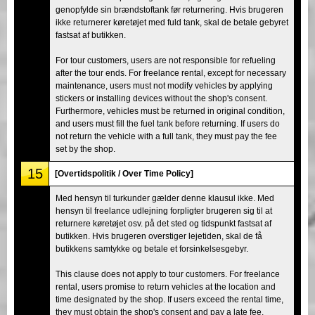
genopfylde sin brændstoftank før returnering. Hvis brugeren
ikke returnerer køretøjet med fuld tank, skal de betale gebyret
fastsat af butikken.
For tour customers, users are not responsible for refueling
after the tour ends. For freelance rental, except for necessary
maintenance, users must not modify vehicles by applying
stickers or installing devices without the shop's consent.
Furthermore, vehicles must be returned in original condition,
and users must fill the fuel tank before returning. If users do
not return the vehicle with a full tank, they must pay the fee
set by the shop.
15
[Overtidspolitik / Over Time Policy]
Med hensyn til turkunder gælder denne klausul ikke. Med
hensyn til freelance udlejning forpligter brugeren sig til at
returnere køretøjet osv. på det sted og tidspunkt fastsat af
butikken. Hvis brugeren overstiger lejetiden, skal de få
butikkens samtykke og betale et forsinkelsesgebyr.
This clause does not apply to tour customers. For freelance
rental, users promise to return vehicles at the location and
time designated by the shop. If users exceed the rental time,
they must obtain the shop's consent and pay a late fee.