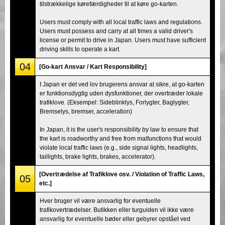
tilstrækkelige kørefærdigheder til at køre go-karten.
Users must comply with all local traffic laws and regulations.
Users must possess and carry at all times a valid driver's
license or permit to drive in Japan. Users must have sufficient
driving skills to operate a kart.
04
[Go-kart Ansvar / Kart Responsibility]
I Japan er det ved lov brugerens ansvar at sikre, at go-karten
er funktionsdygtig uden dysfunktioner, der overtræder lokale
trafiklove. (Eksempel: Sideblinklys, Forlygter, Baglygter,
Bremselys, bremser, acceleration)
In Japan, it is the user's responsibility by law to ensure that
the kart is roadworthy and free from malfunctions that would
violate local traffic laws (e.g., side signal lights, headlights,
taillights, brake lights, brakes, accelerator).
[Overtrædelse af Trafiklove osv. / Violation of Traffic Laws,
05
etc.]
Hver bruger vil være ansvarlig for eventuelle
trafikovertrædelser. Butikken eller turguiden vil ikke være
ansvarlig for eventuelle bøder eller gebyrer opstået ved