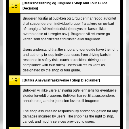
[Butiksbeslutning og Turguide / Shop and Tour Guide
18
Decision]
Brugeren forstår at butikken og turguiden har ret og autoritet
til at suspendere en individuel bruger fra at køre en go-kart
afhængigt af sikkerhedsrisici (hensynsløs kørsel, ikke
overholdelse af turregler osv.). Brugeren vil returnere go-
karten som specificeret af butikken eller turguiden.
Users understand that the shop and tour guide have the right
and authority to stop individual users from driving karts in
response to safety risks (such as reckless driving, non-
compliance with tour rules). Users will return karts as
designated by the shop or tour guide.
19
[Butiks Ansvarsfraskrivelse / Shop Disclaimer]
Butikken vil ikke være ansvarlig og/eller hæfte for eventuelle
skader forvoldt brugeren. Butikken har ret til at suspendere,
annullere og ændre tjenesten leveret til brugeren.
The shop assumes no responsibility and/or obligation for any
damages incurred by users. The shop has the right to stop,
cancel, and modify services provided to users.