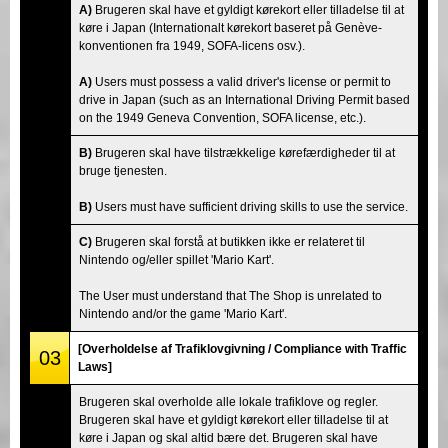
A)
Brugeren skal have et gyldigt kørekort eller tilladelse til at
køre i Japan (Internationalt kørekort baseret på Genève-
konventionen fra 1949, SOFA-licens osv.).
A)
Users must possess a valid driver's license or permit to
drive in Japan (such as an International Driving Permit based
on the 1949 Geneva Convention, SOFA license, etc.).
B)
Brugeren skal have tilstrækkelige kørefærdigheder til at
bruge tjenesten.
B)
Users must have sufficient driving skills to use the service.
C)
Brugeren skal forstå at butikken ikke er relateret til
Nintendo og/eller spillet 'Mario Kart'.
The User must understand that The Shop is unrelated to
Nintendo and/or the game 'Mario Kart'.
[Overholdelse af Trafiklovgivning / Compliance with Traffic
03
Laws]
Brugeren skal overholde alle lokale trafiklove og regler.
Brugeren skal have et gyldigt kørekort eller tilladelse til at
køre i Japan og skal altid bære det. Brugeren skal have