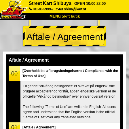
Street Kart Shibuya
OPEN 10:00-22:00
📞+81-80-9999-2525
📧
shina@kart.st
MENU/Skift butik
TOP
Aftale / Agreement
Om
Specifikationer
Pris
Adgang
Stemme
FAQ
Virksomhed
Booking
Aftale / Agreement
Skift butik
[Overholdelse af brugsbetingelserne / Compliance with the
00
Terms of Use]
Tokyo Shinagawa
Tokyo Akihabara#1
Følgende "Vilkår og betingelser" er skrevet på engelsk. Alle
Tokyo Akihabara#2
Tokyo Shibuya
brugere accepterer og forstår, at den engelske version er de
Tokyo Shibuya Annex
Tokyo Bay
officielle "Vilkår og betingelser" over enhver oversat version.
Tokyo Asakusa
Osaka
The following "Terms of Use" are written in English. All users
agree and understand that the English version is the official
Okinawa
"Terms of Use" over any translated versions.
01
[Aftale / Agreement]