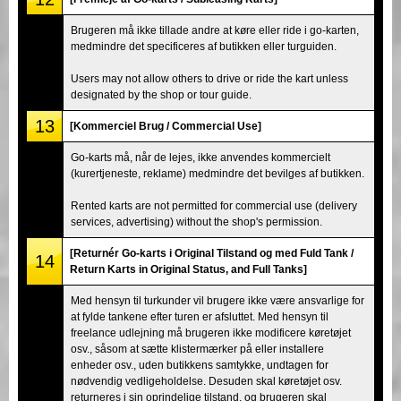
Brugeren må ikke tillade andre at køre eller ride i go-karten,
medmindre det specificeres af butikken eller turguiden.
Users may not allow others to drive or ride the kart unless
designated by the shop or tour guide.
13
[Kommerciel Brug / Commercial Use]
Go-karts må, når de lejes, ikke anvendes kommercielt
(kurertjeneste, reklame) medmindre det bevilges af butikken.
Rented karts are not permitted for commercial use (delivery
services, advertising) without the shop's permission.
[Returnér Go-karts i Original Tilstand og med Fuld Tank /
14
Return Karts in Original Status, and Full Tanks]
Med hensyn til turkunder vil brugere ikke være ansvarlige for
at fylde tankene efter turen er afsluttet. Med hensyn til
freelance udlejning må brugeren ikke modificere køretøjet
osv., såsom at sætte klistermærker på eller installere
enheder osv., uden butikkens samtykke, undtagen for
nødvendig vedligeholdelse. Desuden skal køretøjet osv.
returneres i sin oprindelige tilstand, og brugeren skal